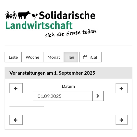
Zum
Netzwerk
Haupt-
Inhalt
Solidarische
springen
Landwirtschaft
e.V.
Liste
Woche
Monat
Tag
iCal
Veranstaltungen am 1. September 2025
Datum
Datum
zur
Anzeige
auswählen